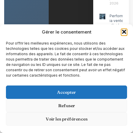
2026
Performance
ia vente b2b
: l’intégration
stratégique
Gérer le consentement
juillet 22,
2026
Pour offrir les meilleures expériences, nous utilisons des
technologies telles que les cookies pour stocker et/ou accéder aux
Simulateur
informations des appareils. Le fait de consentir à ces technologies
soft skills ia :
nous permettra de traiter des données telles que le comportement
l’entraînemen
de navigation ou les ID uniques sur ce site. Le fait de ne pas
pro sans
consentir ou de retirer son consentement peut avoir un effet négatif
risque
sur certaines caractéristiques et fonctions.
juillet 22, 202
Roi ia
Accepter
entreprise
: optimiser
la valeur
Refuser
par les
processus
juillet 15,
Voir les préférences
2026