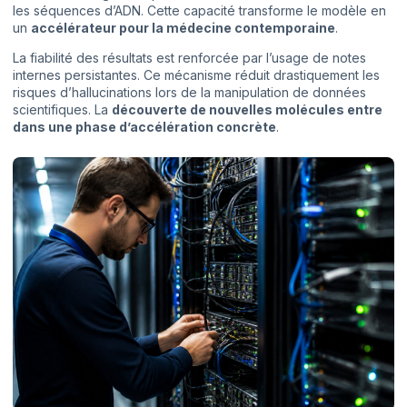
les séquences d’ADN. Cette capacité transforme le modèle en
un
accélérateur pour la médecine contemporaine
.
La fiabilité des résultats est renforcée par l’usage de notes
internes persistantes. Ce mécanisme réduit drastiquement les
risques d’hallucinations lors de la manipulation de données
scientifiques. La
découverte de nouvelles molécules entre
dans une phase d’accélération concrète
.