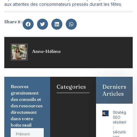
aux attentes des consommateurs pressés durant les fêtes.
Share it :
Anne-Hélène
Categories
Derniers
Recevez
gratuitement
Articles
des conseils et
des ressources
directement
Stratégie
SEO
dans votre
résiliente
boîte mail
:
sécuriser
vos