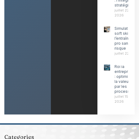
: l’intégration
stratégique
juillet 22,
2026
Simulateur
soft skills ia :
l’entraînemen
pro sans
risque
juillet 22, 202
Roi ia
entreprise
: optimiser
la valeur
par les
processus
juillet 15,
2026
Categories